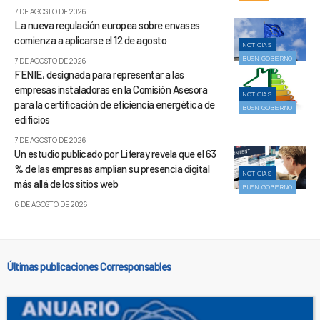
7 DE AGOSTO DE 2026
La nueva regulación europea sobre envases
comienza a aplicarse el 12 de agosto
NOTICIAS
BUEN GOBIERNO
7 DE AGOSTO DE 2026
FENIE, designada para representar a las
empresas instaladoras en la Comisión Asesora
NOTICIAS
para la certificación de eficiencia energética de
BUEN GOBIERNO
edificios
7 DE AGOSTO DE 2026
Un estudio publicado por Liferay revela que el 63
% de las empresas amplían su presencia digital
NOTICIAS
más allá de los sitios web
BUEN GOBIERNO
6 DE AGOSTO DE 2026
Últimas publicaciones Corresponsables