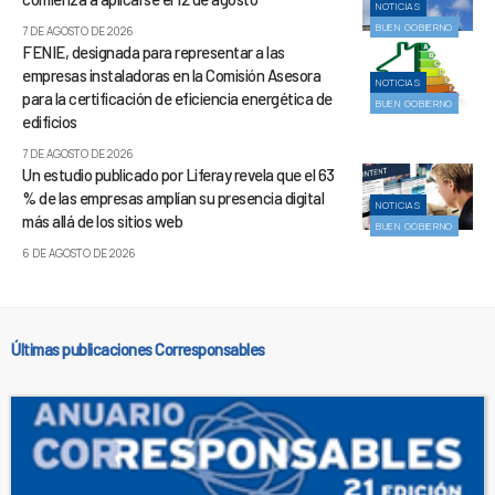
NOTICIAS
BUEN GOBIERNO
7 DE AGOSTO DE 2026
FENIE, designada para representar a las
empresas instaladoras en la Comisión Asesora
NOTICIAS
para la certificación de eficiencia energética de
BUEN GOBIERNO
edificios
7 DE AGOSTO DE 2026
Un estudio publicado por Liferay revela que el 63
% de las empresas amplían su presencia digital
NOTICIAS
más allá de los sitios web
BUEN GOBIERNO
6 DE AGOSTO DE 2026
Últimas publicaciones Corresponsables