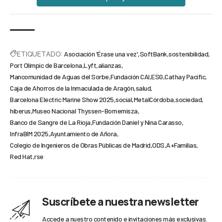
ETIQUETADO:
Asociación 'Érase una vez'
SoftBank
sostenibilidad
Port Olímpic de Barcelona
Lyft
alianzas
Mancomunidad de Aguas del Sorbe
Fundación CAI
ESG
Cathay Pacific
Caja de Ahorros de la Inmaculada de Aragón
salud
Barcelona Electric Marine Show 2025
social
MetalCórdoba
sociedad
hiberus
Museo Nacional Thyssen-Bornemisza
Banco de Sangre de La Rioja
Fundación Daniel y Nina Carasso
InfraBIM 2025
Ayuntamiento de Añora
Colegio de Ingenieros de Obras Públicas de Madrid
ODS
A+Familias
Red Hat
rse
Suscríbete a nuestra newsletter
Accede a nuestro contenido e invitaciones más exclusivas.