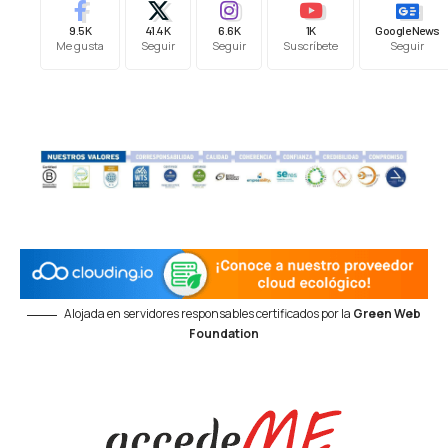
9.5K
41.4K
6.6K
1K
Google News
Me gusta
Seguir
Seguir
Suscríbete
Seguir
Alojada en servidores responsables certificados por la
Green Web
Foundation