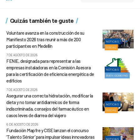
Quizás también te guste
Voluntare avanza en la construcción de su
Manifiesto 2026 tras reunir a más de 200
NOTICIAS
participantes en Medellín
SOCIAL
7 DE AGOSTO DE 2026
FENIE, designada para representar a las
empresas instaladoras en la Comisión Asesora
NOTICIAS
para la certificación de eficiencia energética de
BUEN GOBIERNO
edificios
7 DE AGOSTO DE 2026
Asegurar una correcta hidratación, modificar la
dieta y no tomar antidiarreicos de forma
NOTICIAS
indiscriminada, consejos del farmacéutico en
SOCIAL
casos leves de diarrea del viajero
6 DE AGOSTO DE 2026
Fundación Mapfre y CISE lanzan el concurso
‘Talento Sénior’ para impulsar ideas innovadoras
NOTICIAS