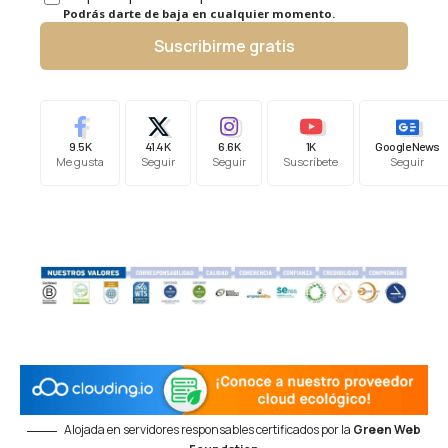
Podrás darte de baja en cualquier momento.
Suscribirme gratis
9.5K
41.4K
6.6K
1K
Google News
Me gusta
Seguir
Seguir
Suscríbete
Seguir
Alojada en servidores responsables certificados por la
Green Web