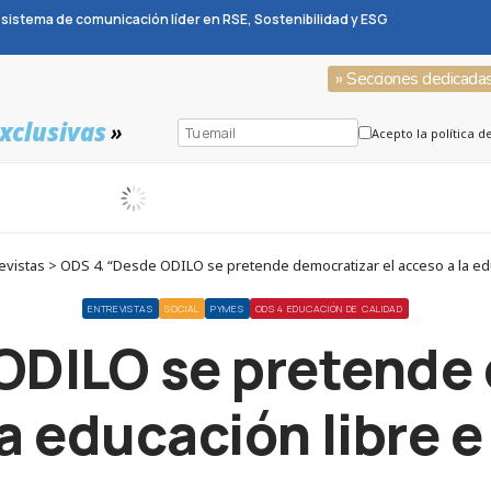
sistema de comunicación líder en RSE, Sostenibilidad y ESG
» Secciones dedicada
xclusivas
»
Acepto la política d
vistas > ODS 4. “Desde ODILO se pretende democratizar el acceso a la educ
ENTREVISTAS
SOCIAL
PYMES
ODS 4 EDUCACIÓN DE CALIDAD
ODILO se pretende 
a educación libre e