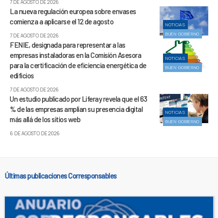
7 DE AGOSTO DE 2026
La nueva regulación europea sobre envases
comienza a aplicarse el 12 de agosto
NOTICIAS
BUEN GOBIERNO
7 DE AGOSTO DE 2026
FENIE, designada para representar a las
empresas instaladoras en la Comisión Asesora
NOTICIAS
para la certificación de eficiencia energética de
BUEN GOBIERNO
edificios
7 DE AGOSTO DE 2026
Un estudio publicado por Liferay revela que el 63
% de las empresas amplían su presencia digital
NOTICIAS
más allá de los sitios web
BUEN GOBIERNO
6 DE AGOSTO DE 2026
Últimas publicaciones Corresponsables