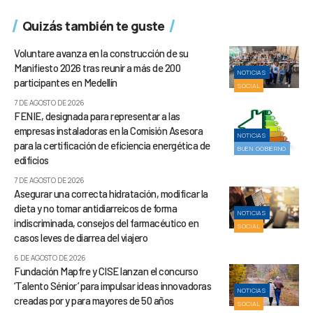
Quizás también te guste
Voluntare avanza en la construcción de su
Manifiesto 2026 tras reunir a más de 200
NOTICIAS
participantes en Medellín
SOCIAL
7 DE AGOSTO DE 2026
FENIE, designada para representar a las
empresas instaladoras en la Comisión Asesora
NOTICIAS
para la certificación de eficiencia energética de
BUEN GOBIERNO
edificios
7 DE AGOSTO DE 2026
Asegurar una correcta hidratación, modificar la
dieta y no tomar antidiarreicos de forma
NOTICIAS
indiscriminada, consejos del farmacéutico en
SOCIAL
casos leves de diarrea del viajero
6 DE AGOSTO DE 2026
Fundación Mapfre y CISE lanzan el concurso
‘Talento Sénior’ para impulsar ideas innovadoras
NOTICIAS
creadas por y para mayores de 50 años
SOCIAL