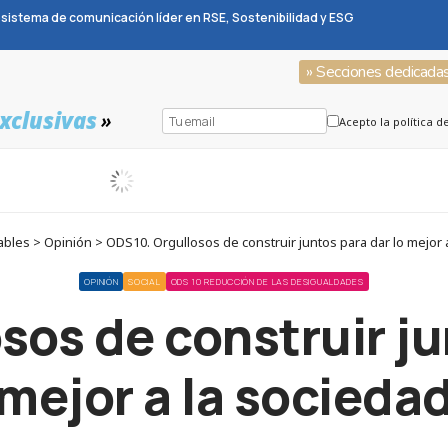
sistema de comunicación líder en RSE, Sostenibilidad y ESG
» Secciones dedicada
xclusivas
»
Acepto la política d
les > Opinión > ODS10. Orgullosos de construir juntos para dar lo mejor 
OPINIÓN
SOCIAL
ODS 10 REDUCCIÓN DE LAS DESIGUALDADES
os de construir ju
mejor a la socieda