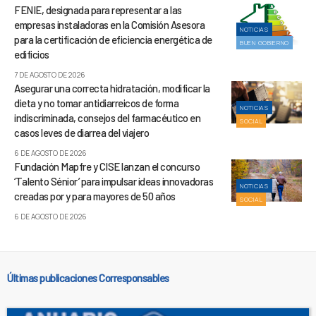
FENIE, designada para representar a las
empresas instaladoras en la Comisión Asesora
NOTICIAS
para la certificación de eficiencia energética de
BUEN GOBIERNO
edificios
7 DE AGOSTO DE 2026
Asegurar una correcta hidratación, modificar la
dieta y no tomar antidiarreicos de forma
NOTICIAS
indiscriminada, consejos del farmacéutico en
SOCIAL
casos leves de diarrea del viajero
6 DE AGOSTO DE 2026
Fundación Mapfre y CISE lanzan el concurso
‘Talento Sénior’ para impulsar ideas innovadoras
NOTICIAS
creadas por y para mayores de 50 años
SOCIAL
6 DE AGOSTO DE 2026
Últimas publicaciones Corresponsables