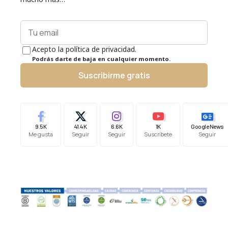
Acepto la política de privacidad.
Podrás darte de baja en cualquier momento.
Suscribirme gratis
9.5K
41.4K
6.6K
1K
Google News
Me gusta
Seguir
Seguir
Suscríbete
Seguir