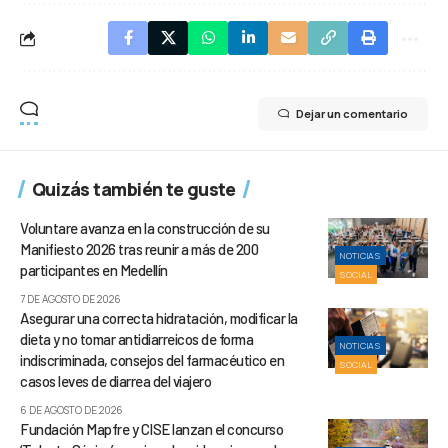
Dejar un comentario
Quizás también te guste
Voluntare avanza en la construcción de su
Manifiesto 2026 tras reunir a más de 200
NOTICIAS
participantes en Medellín
SOCIAL
7 DE AGOSTO DE 2026
Asegurar una correcta hidratación, modificar la
dieta y no tomar antidiarreicos de forma
NOTICIAS
indiscriminada, consejos del farmacéutico en
SOCIAL
casos leves de diarrea del viajero
6 DE AGOSTO DE 2026
Fundación Mapfre y CISE lanzan el concurso