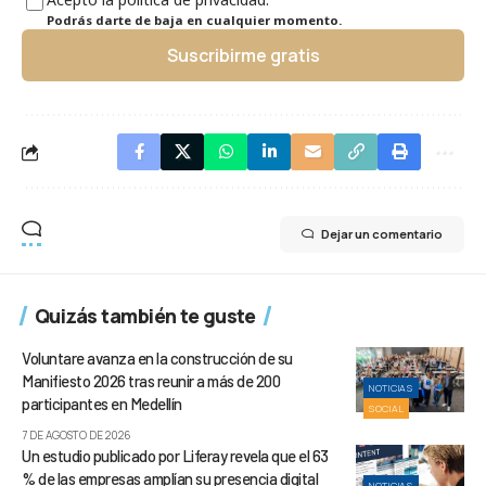
Podrás darte de baja en cualquier momento.
Suscribirme gratis
Dejar un comentario
Quizás también te guste
Voluntare avanza en la construcción de su
Manifiesto 2026 tras reunir a más de 200
NOTICIAS
participantes en Medellín
SOCIAL
7 DE AGOSTO DE 2026
Un estudio publicado por Liferay revela que el 63
% de las empresas amplían su presencia digital
NOTICIAS