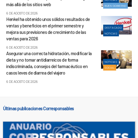
más allá de los sitios web
BUEN GOBIERNO
6 DE AGOSTO DE 2026
Henkel ha obtenido unos sólidos resultados de
ventas y beneficios en el primer semestre y
DESTACADO
mejora sus previsiones de crecimiento de las
NOTICIAS
ventas para 2026
6 DE AGOSTO DE 2026
Asegurar una correcta hidratación, modificar la
dieta y no tomar antidiarreicos de forma
NOTICIAS
indiscriminada, consejos del farmacéutico en
SOCIAL
casos leves de diarrea del viajero
6 DE AGOSTO DE 2026
Últimas publicaciones Corresponsables