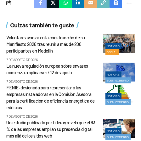
Quizás también te guste
Voluntare avanza en la construcción de su
Manifiesto 2026 tras reunir a más de 200
NOTICIAS
participantes en Medellín
SOCIAL
7 DE AGOSTO DE 2026
La nueva regulación europea sobre envases
comienza a aplicarse el 12 de agosto
NOTICIAS
BUEN GOBIERNO
7 DE AGOSTO DE 2026
FENIE, designada para representar a las
empresas instaladoras en la Comisión Asesora
NOTICIAS
para la certificación de eficiencia energética de
BUEN GOBIERNO
edificios
7 DE AGOSTO DE 2026
Un estudio publicado por Liferay revela que el 63
% de las empresas amplían su presencia digital
NOTICIAS
más allá de los sitios web
BUEN GOBIERNO