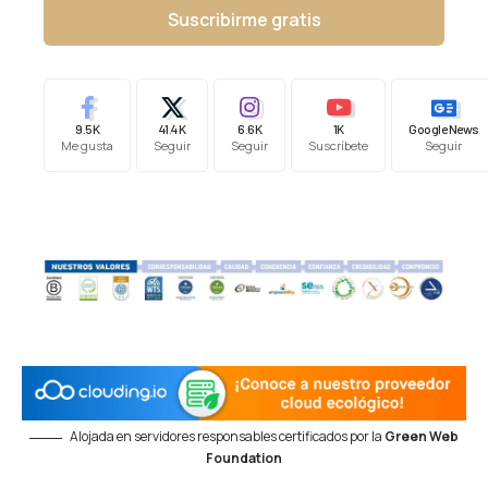
Suscribirme gratis
9.5K
41.4K
6.6K
1K
Google News
Me gusta
Seguir
Seguir
Suscríbete
Seguir
Alojada en servidores responsables certificados por la
Green Web
Foundation