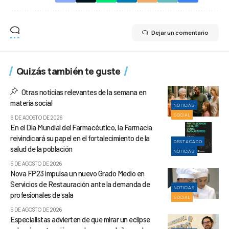
Dejar un comentario
Quizás también te guste
Otras noticias relevantes de la semana en
materia social
NOTICIAS
SOCIAL
6 DE AGOSTO DE 2026
En el Día Mundial del Farmacéutico, la Farmacia
reivindicará su papel en el fortalecimiento de la
DESTACADO
salud de la población
NOTICIAS
5 DE AGOSTO DE 2026
Nova FP23 impulsa un nuevo Grado Medio en
Servicios de Restauración ante la demanda de
NOTICIAS
profesionales de sala
SOCIAL
5 DE AGOSTO DE 2026
Especialistas advierten de que mirar un eclipse