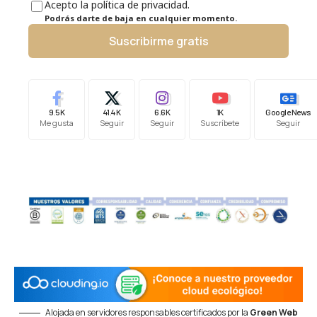
Acepto la política de privacidad.
Podrás darte de baja en cualquier momento.
Suscribirme gratis
9.5K
41.4K
6.6K
1K
Google News
Me gusta
Seguir
Seguir
Suscríbete
Seguir
Alojada en servidores responsables certificados por la
Green Web