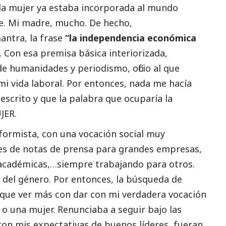
 la mujer ya estaba incorporada al mundo
e. Mi madre, mucho. De hecho,
antra, la frase
“la independencia económica
. Con esa premisa básica interiorizada,
de humanidades y periodismo, oficio al que
mi vida laboral. Por entonces, nada me hacía
scrito y que la palabra que ocuparía la
JER.
nformista, con una vocación
social
muy
es de notas de prensa para
grandes empresas
,
s académicas,…siempre trabajando para otros.
 del género. Por entonces, la búsqueda de
 que ver más con dar con mi verdadera vocación
o una mujer. Renunciaba a seguir bajo las
on mis expectativas de buenos líderes, fueran