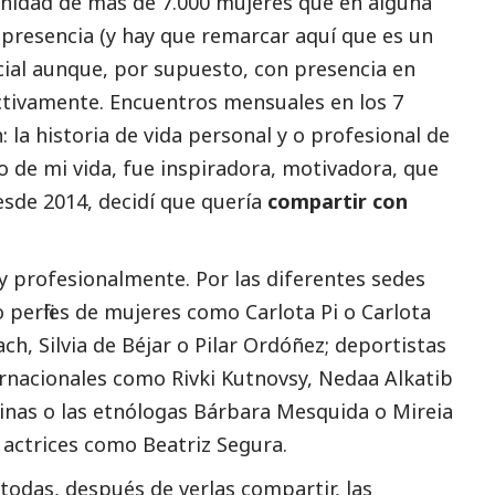
nidad de más de 7.000 mujeres que en alguna
e presencia (y hay que remarcar aquí que es un
al aunque, por supuesto, con presencia en
activamente. Encuentros mensuales en los 7
la historia de vida personal y o profesional de
de mi vida, fue inspiradora, motivadora, que
esde 2014, decidí que quería
compartir con
 y profesionalmente. Por las diferentes sedes
rfiles de mujeres como Carlota Pi o Carlota
h, Silvia de Béjar o Pilar Ordóñez; deportistas
ernacionales como Rivki Kutnovsy, Nedaa Alkatib
linas o las etnólogas Bárbara Mesquida o Mireia
o actrices como Beatriz Segura.
todas, después de verlas compartir, las