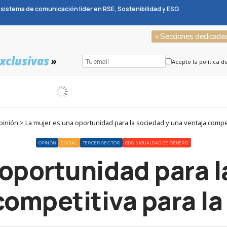
sistema de comunicación líder en RSE, Sostenibilidad y ESG
» Secciones dedicada
xclusivas
»
Acepto la política d
nión > La mujer es una oportunidad para la sociedad y una ventaja compe
OPINIÓN
SOCIAL
TERCER SECTOR
ODS 5 IGUALDAD DE GÉNERO
 oportunidad para l
competitiva para l