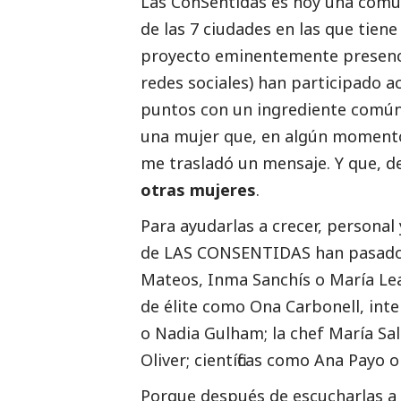
Las ConSentidas es hoy una comu
de las 7 ciudades en las que tien
proyecto eminentemente presenci
redes sociales) han participado 
puntos con un ingrediente común: 
una mujer que, en algún momento 
me trasladó un mensaje. Y que, d
otras mujeres
.
Para ayudarlas a crecer, personal
de LAS CONSENTIDAS han pasado pe
Mateos, Inma Sanchís o María Leac
de élite como Ona Carbonell, int
o Nadia Gulham; la chef María Sa
Oliver; científicas como Ana Payo 
Porque después de escucharlas a 