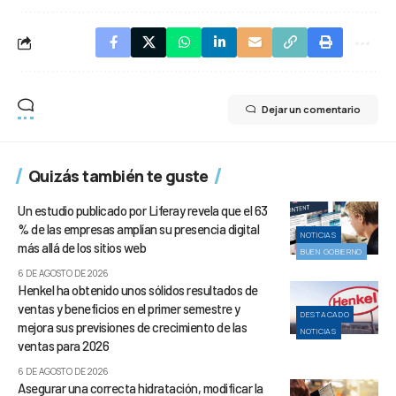
Dejar un comentario
Quizás también te guste
Un estudio publicado por Liferay revela que el 63
% de las empresas amplían su presencia digital
NOTICIAS
más allá de los sitios web
BUEN GOBIERNO
6 DE AGOSTO DE 2026
Henkel ha obtenido unos sólidos resultados de
ventas y beneficios en el primer semestre y
DESTACADO
mejora sus previsiones de crecimiento de las
NOTICIAS
ventas para 2026
6 DE AGOSTO DE 2026
Asegurar una correcta hidratación, modificar la