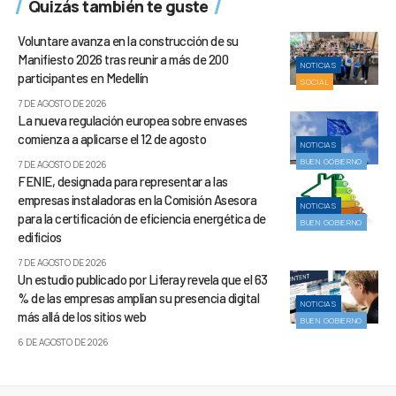
Quizás también te guste
Voluntare avanza en la construcción de su
Manifiesto 2026 tras reunir a más de 200
NOTICIAS
participantes en Medellín
SOCIAL
7 DE AGOSTO DE 2026
La nueva regulación europea sobre envases
comienza a aplicarse el 12 de agosto
NOTICIAS
BUEN GOBIERNO
7 DE AGOSTO DE 2026
FENIE, designada para representar a las
empresas instaladoras en la Comisión Asesora
NOTICIAS
para la certificación de eficiencia energética de
BUEN GOBIERNO
edificios
7 DE AGOSTO DE 2026
Un estudio publicado por Liferay revela que el 63
% de las empresas amplían su presencia digital
NOTICIAS
más allá de los sitios web
BUEN GOBIERNO
6 DE AGOSTO DE 2026