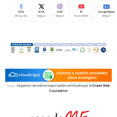
9.5K
41.4K
6.6K
1K
Google News
Me gusta
Seguir
Seguir
Suscríbete
Seguir
Alojada en servidores responsables certificados por la
Green Web
Foundation