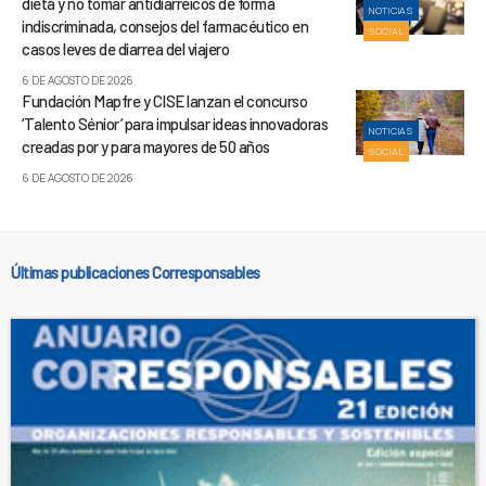
dieta y no tomar antidiarreicos de forma
NOTICIAS
indiscriminada, consejos del farmacéutico en
SOCIAL
casos leves de diarrea del viajero
6 DE AGOSTO DE 2026
Fundación Mapfre y CISE lanzan el concurso
‘Talento Sénior’ para impulsar ideas innovadoras
NOTICIAS
creadas por y para mayores de 50 años
SOCIAL
6 DE AGOSTO DE 2026
Últimas publicaciones Corresponsables