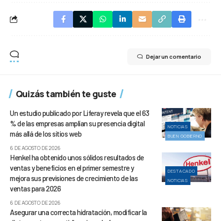
Dejar un comentario
Quizás también te guste
Un estudio publicado por Liferay revela que el 63
% de las empresas amplían su presencia digital
NOTICIAS
más allá de los sitios web
BUEN GOBIERNO
6 DE AGOSTO DE 2026
Henkel ha obtenido unos sólidos resultados de
ventas y beneficios en el primer semestre y
DESTACADO
mejora sus previsiones de crecimiento de las
NOTICIAS
ventas para 2026
6 DE AGOSTO DE 2026
Asegurar una correcta hidratación, modificar la