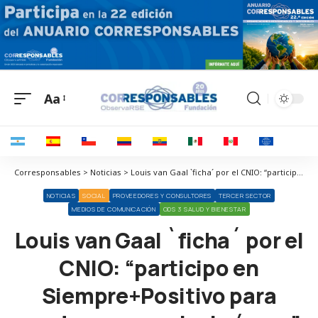
Aa
Corresponsables > Noticias > Louis van Gaal `ficha´ por el CNIO: “participo en Siempre+Positivo para ayudar a prevenir el cáncer”
NOTICIAS
SOCIAL
PROVEEDORES Y CONSULTORES
TERCER SECTOR
MEDIOS DE COMUNICACIÓN
ODS 3 SALUD Y BIENESTAR
Louis van Gaal `ficha´ por el
CNIO: “participo en
Siempre+Positivo para