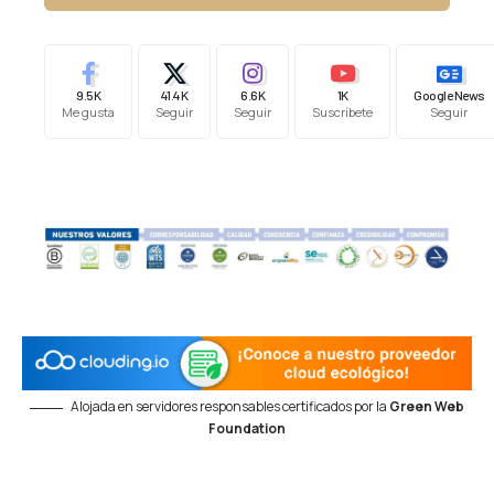
9.5K
41.4K
6.6K
1K
Google News
Me gusta
Seguir
Seguir
Suscríbete
Seguir
Alojada en servidores responsables certificados por la
Green Web
Foundation