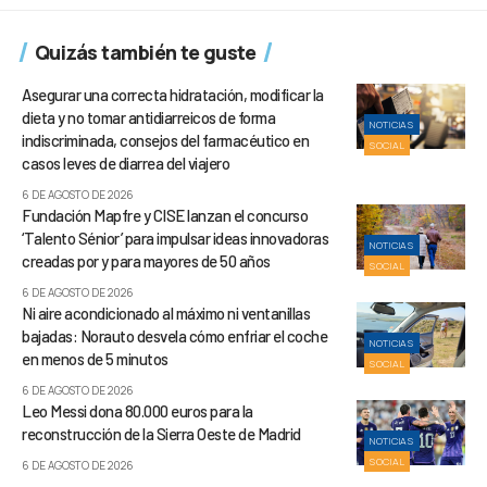
Quizás también te guste
Asegurar una correcta hidratación, modificar la
dieta y no tomar antidiarreicos de forma
NOTICIAS
indiscriminada, consejos del farmacéutico en
SOCIAL
casos leves de diarrea del viajero
6 DE AGOSTO DE 2026
Fundación Mapfre y CISE lanzan el concurso
‘Talento Sénior’ para impulsar ideas innovadoras
NOTICIAS
creadas por y para mayores de 50 años
SOCIAL
6 DE AGOSTO DE 2026
Ni aire acondicionado al máximo ni ventanillas
bajadas: Norauto desvela cómo enfriar el coche
NOTICIAS
en menos de 5 minutos
SOCIAL
6 DE AGOSTO DE 2026
Leo Messi dona 80.000 euros para la
reconstrucción de la Sierra Oeste de Madrid
NOTICIAS
SOCIAL
6 DE AGOSTO DE 2026