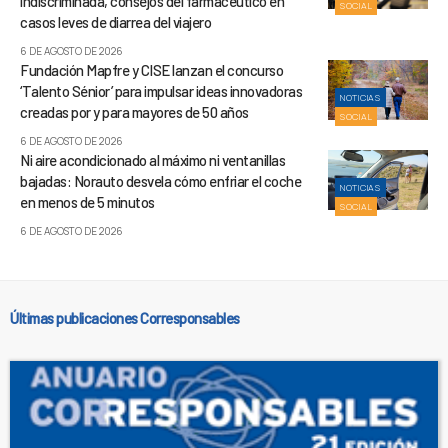
indiscriminada, consejos del farmacéutico en
SOCIAL
casos leves de diarrea del viajero
6 DE AGOSTO DE 2026
Fundación Mapfre y CISE lanzan el concurso
‘Talento Sénior’ para impulsar ideas innovadoras
NOTICIAS
creadas por y para mayores de 50 años
SOCIAL
6 DE AGOSTO DE 2026
Ni aire acondicionado al máximo ni ventanillas
bajadas: Norauto desvela cómo enfriar el coche
NOTICIAS
en menos de 5 minutos
SOCIAL
6 DE AGOSTO DE 2026
Últimas publicaciones Corresponsables