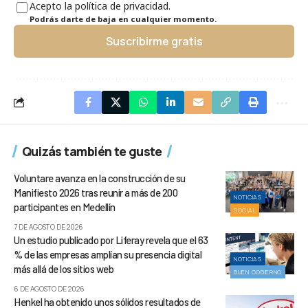
Acepto la política de privacidad.
Podrás darte de baja en cualquier momento.
Suscribirme gratis
Quizás también te guste
Voluntare avanza en la construcción de su
Manifiesto 2026 tras reunir a más de 200
NOTICIAS
participantes en Medellín
SOCIAL
7 DE AGOSTO DE 2026
Un estudio publicado por Liferay revela que el 63
% de las empresas amplían su presencia digital
NOTICIAS
más allá de los sitios web
BUEN GOBIERNO
6 DE AGOSTO DE 2026
Henkel ha obtenido unos sólidos resultados de