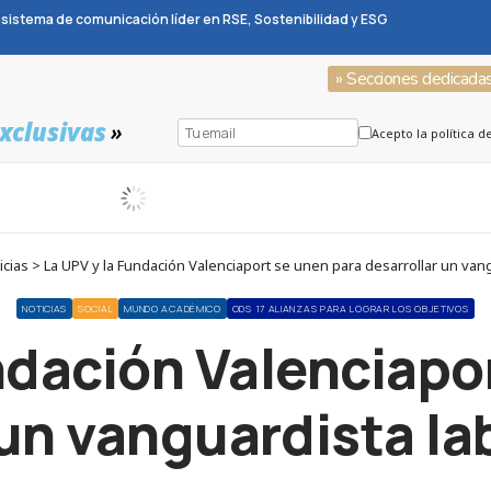
sistema de comunicación líder en RSE, Sostenibilidad y ESG
» Secciones dedicada
xclusivas
»
Acepto la política d
cias > La UPV y la Fundación Valenciaport se unen para desarrollar un vang
NOTICIAS
SOCIAL
MUNDO ACADÉMICO
ODS 17 ALIANZAS PARA LOGRAR LOS OBJETIVOS
ndación Valenciapo
 un vanguardista la