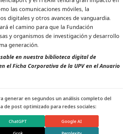
alenciaport y el iTEAM tendrá gran impacto en
omo las comunicaciones móviles, la
s digitales y otros avances de vanguardia.
ará el camino para que la Fundación
as y organismos de investigación y desarrollo
ima generación.
able en nuestra biblioteca digital de
en el
Ficha Corporativa de la UPV
en el
Anuario
ara generar en segundos un análisis completo del
 de post optimizado para redes sociales:
ChatGPT
Google AI
Grok
Perplexity