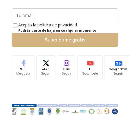
Acepto la política de privacidad.
Podrás darte de baja en cualquier momento.
Suscribirme gratis
9.5K
41.4K
6.6K
1K
Google News
Me gusta
Seguir
Seguir
Suscríbete
Seguir