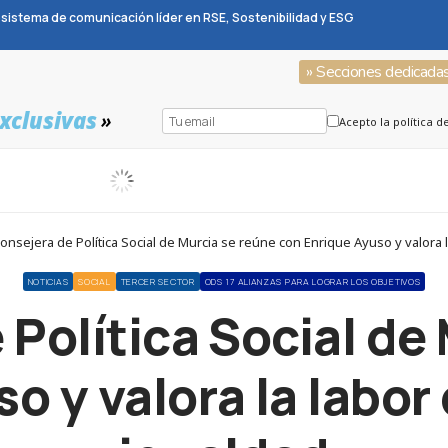
sistema de comunicación líder en RSE, Sostenibilidad y ESG
» Secciones dedicada
xclusivas
»
Acepto la política d
onsejera de Política Social de Murcia se reúne con Enrique Ayuso y valora 
NOTICIAS
SOCIAL
TERCER SECTOR
ODS 17 ALIANZAS PARA LOGRAR LOS OBJETIVOS
 Política Social de
o y valora la labor