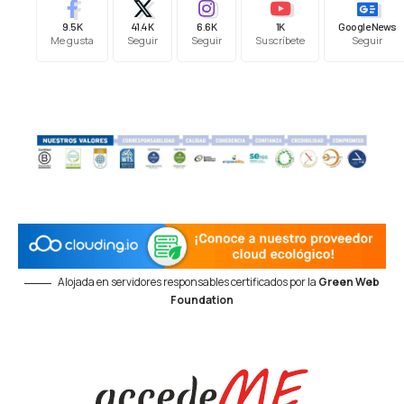
9.5K
41.4K
6.6K
1K
Google News
Me gusta
Seguir
Seguir
Suscríbete
Seguir
Alojada en servidores responsables certificados por la
Green Web
Foundation