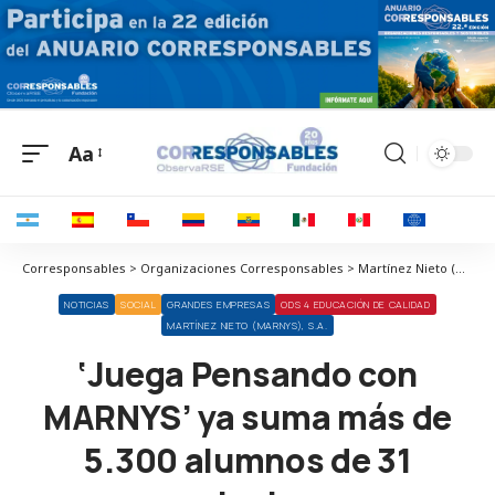
Aa
Corresponsables > Organizaciones Corresponsables > Martínez Nieto (Marnys), S.A. > ‘Juega Pensando con MARNYS’ ya suma más de 5.300 alumnos de 31 colegios
NOTICIAS
SOCIAL
GRANDES EMPRESAS
ODS 4 EDUCACIÓN DE CALIDAD
MARTÍNEZ NIETO (MARNYS), S.A.
‘Juega Pensando con
MARNYS’ ya suma más de
5.300 alumnos de 31