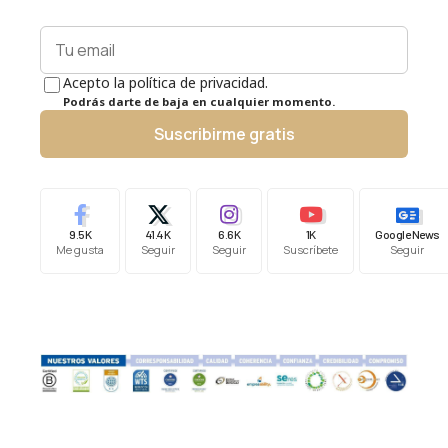
Acepto la política de privacidad.
Podrás darte de baja en cualquier momento.
Suscribirme gratis
9.5K
41.4K
6.6K
1K
Google News
Me gusta
Seguir
Seguir
Suscríbete
Seguir