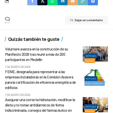
Dejar un comentario
Quizás también te guste
Voluntare avanza en la construcción de su
Manifiesto 2026 tras reunir a más de 200
NOTICIAS
participantes en Medellín
SOCIAL
7 DE AGOSTO DE 2026
FENIE, designada para representar a las
empresas instaladoras en la Comisión Asesora
NOTICIAS
para la certificación de eficiencia energética de
BUEN GOBIERNO
edificios
7 DE AGOSTO DE 2026
Asegurar una correcta hidratación, modificar la
dieta y no tomar antidiarreicos de forma
NOTICIAS
indiscriminada, consejos del farmacéutico en
SOCIAL