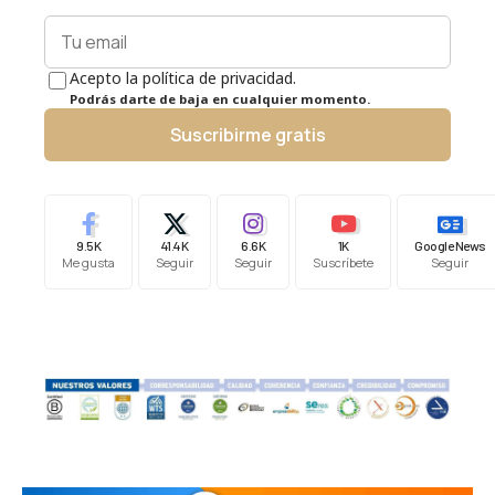
Acepto la política de privacidad.
Podrás darte de baja en cualquier momento.
Suscribirme gratis
9.5K
41.4K
6.6K
1K
Google News
Me gusta
Seguir
Seguir
Suscríbete
Seguir