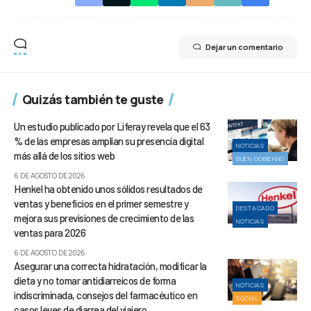
Dejar un comentario
Quizás también te guste
Un estudio publicado por Liferay revela que el 63
% de las empresas amplían su presencia digital
NOTICIAS
más allá de los sitios web
BUEN GOBIERNO
6 DE AGOSTO DE 2026
Henkel ha obtenido unos sólidos resultados de
ventas y beneficios en el primer semestre y
DESTACADO
mejora sus previsiones de crecimiento de las
NOTICIAS
ventas para 2026
6 DE AGOSTO DE 2026
Asegurar una correcta hidratación, modificar la
dieta y no tomar antidiarreicos de forma
NOTICIAS
indiscriminada, consejos del farmacéutico en
SOCIAL
casos leves de diarrea del viajero