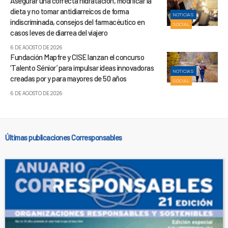
Asegurar una correcta hidratación, modificar la
dieta y no tomar antidiarreicos de forma
NOTICIAS
indiscriminada, consejos del farmacéutico en
SOCIAL
casos leves de diarrea del viajero
6 DE AGOSTO DE 2026
Fundación Mapfre y CISE lanzan el concurso
‘Talento Sénior’ para impulsar ideas innovadoras
NOTICIAS
creadas por y para mayores de 50 años
SOCIAL
6 DE AGOSTO DE 2026
Últimas publicaciones Corresponsables