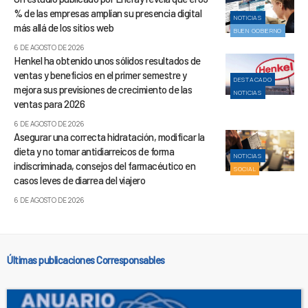
% de las empresas amplían su presencia digital
NOTICIAS
más allá de los sitios web
BUEN GOBIERNO
6 DE AGOSTO DE 2026
Henkel ha obtenido unos sólidos resultados de
ventas y beneficios en el primer semestre y
DESTACADO
mejora sus previsiones de crecimiento de las
NOTICIAS
ventas para 2026
6 DE AGOSTO DE 2026
Asegurar una correcta hidratación, modificar la
dieta y no tomar antidiarreicos de forma
NOTICIAS
indiscriminada, consejos del farmacéutico en
SOCIAL
casos leves de diarrea del viajero
6 DE AGOSTO DE 2026
Últimas publicaciones Corresponsables