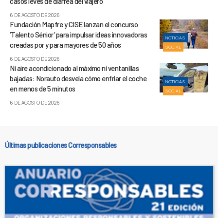
casos leves de diarrea del viajero
6 DE AGOSTO DE 2026
Fundación Mapfre y CISE lanzan el concurso
‘Talento Sénior’ para impulsar ideas innovadoras
NOTICIAS
creadas por y para mayores de 50 años
SOCIAL
6 DE AGOSTO DE 2026
Ni aire acondicionado al máximo ni ventanillas
bajadas: Norauto desvela cómo enfriar el coche
NOTICIAS
en menos de 5 minutos
SOCIAL
6 DE AGOSTO DE 2026
Últimas publicaciones Corresponsables