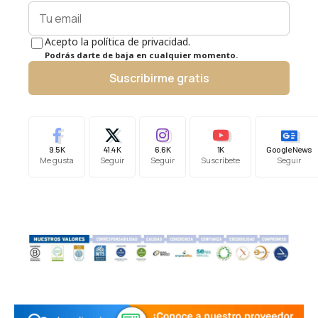
Acepto la política de privacidad.
Podrás darte de baja en cualquier momento.
Suscribirme gratis
9.5K
41.4K
6.6K
1K
Google News
Me gusta
Seguir
Seguir
Suscríbete
Seguir