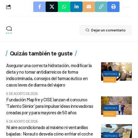
Dejar un comentario
Quizás también te guste
Asegurar una correcta hidratación, modificar la
dieta y no tomar antidiarreicos de forma
NOTICIAS
indiscriminada, consejos del farmacéutico en
SOCIAL
casos leves de diarrea del viajero
6 DE AGOSTO DE 2026
Fundación Mapfre y CISE lanzan el concurso
‘Talento Sénior’ para impulsar ideas innovadoras
NOTICIAS
creadas por y para mayores de 50 años
SOCIAL
6 DE AGOSTO DE 2026
Ni aire acondicionado al máximo ni ventanillas
bajadas: Norauto desvela cómo enfriar el coche
NOTICIAS