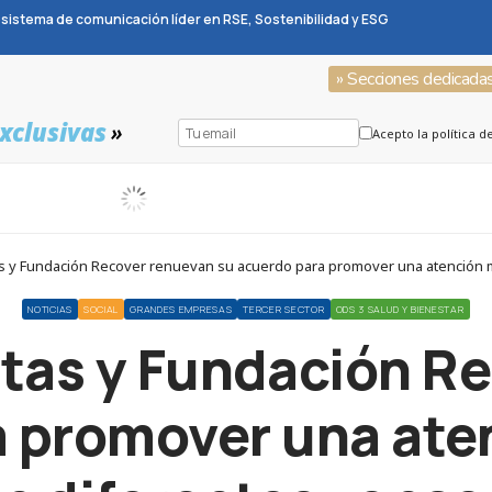
sistema de comunicación líder en RSE, Sostenibilidad y ESG
» Secciones dedicada
xclusivas
»
Acepto la política d
s y Fundación Recover renuevan su acuerdo para promover una atención m
NOTICIAS
SOCIAL
GRANDES EMPRESAS
TERCER SECTOR
ODS 3 SALUD Y BIENESTAR
tas y Fundación R
a promover una ate