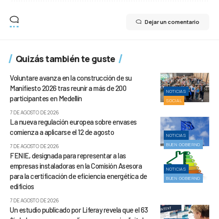
Dejar un comentario
Quizás también te guste
Voluntare avanza en la construcción de su
Manifiesto 2026 tras reunir a más de 200
NOTICIAS
participantes en Medellín
SOCIAL
7 DE AGOSTO DE 2026
La nueva regulación europea sobre envases
comienza a aplicarse el 12 de agosto
NOTICIAS
BUEN GOBIERNO
7 DE AGOSTO DE 2026
FENIE, designada para representar a las
empresas instaladoras en la Comisión Asesora
NOTICIAS
para la certificación de eficiencia energética de
BUEN GOBIERNO
edificios
7 DE AGOSTO DE 2026
Un estudio publicado por Liferay revela que el 63