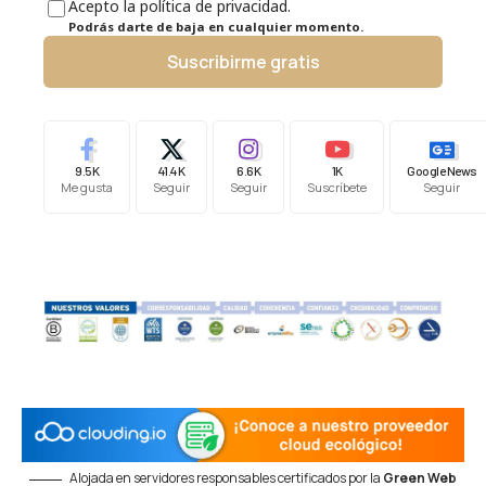
Acepto la política de privacidad.
Podrás darte de baja en cualquier momento.
Suscribirme gratis
9.5K
41.4K
6.6K
1K
Google News
Me gusta
Seguir
Seguir
Suscríbete
Seguir
Alojada en servidores responsables certificados por la
Green Web