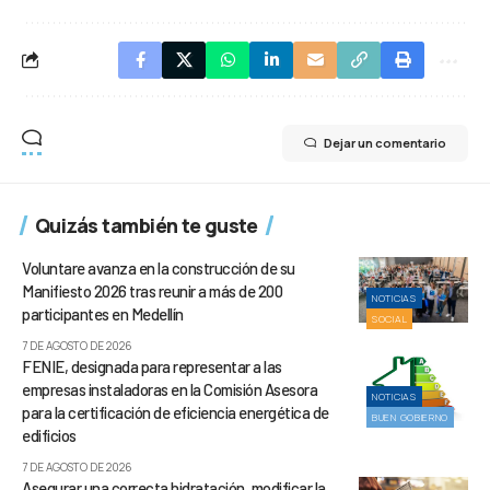
Dejar un comentario
Quizás también te guste
Voluntare avanza en la construcción de su
Manifiesto 2026 tras reunir a más de 200
NOTICIAS
participantes en Medellín
SOCIAL
7 DE AGOSTO DE 2026
FENIE, designada para representar a las
empresas instaladoras en la Comisión Asesora
NOTICIAS
para la certificación de eficiencia energética de
BUEN GOBIERNO
edificios
7 DE AGOSTO DE 2026
Asegurar una correcta hidratación, modificar la