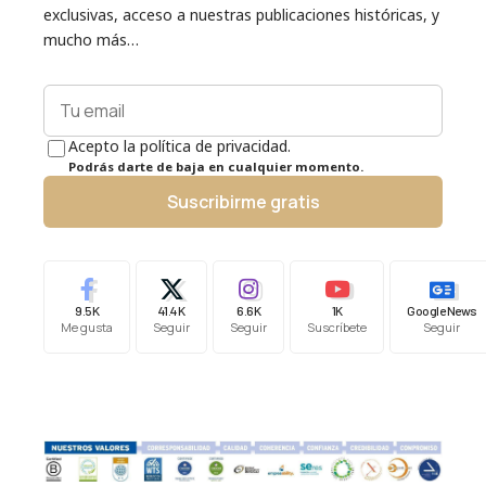
exclusivas, acceso a nuestras publicaciones históricas, y
mucho más…
Acepto la política de privacidad.
Podrás darte de baja en cualquier momento.
Suscribirme gratis
9.5K
41.4K
6.6K
1K
Google News
Me gusta
Seguir
Seguir
Suscríbete
Seguir