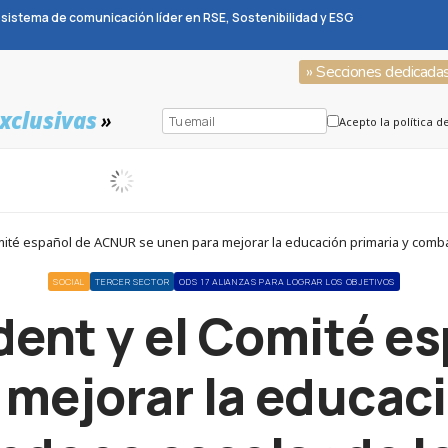
sistema de comunicación líder en RSE, Sostenibilidad y ESG
» Secciones dedicada
xclusivas
»
Acepto la política d
mité español de ACNUR se unen para mejorar la educación primaria y comb
SOCIAL
TERCER SECTOR
ODS 17 ALIANZAS PARA LOGRAR LOS OBJETIVOS
dent y el Comité e
 mejorar la educaci