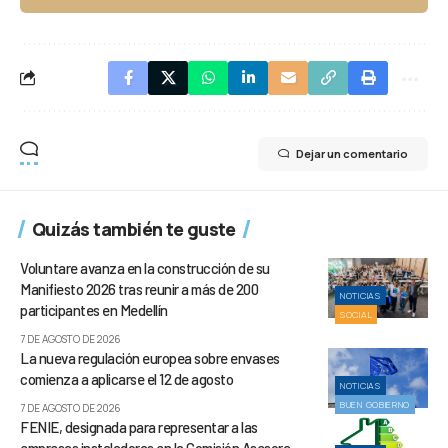
Dejar un comentario
Quizás también te guste
Voluntare avanza en la construcción de su
Manifiesto 2026 tras reunir a más de 200
NOTICIAS
participantes en Medellín
SOCIAL
7 DE AGOSTO DE 2026
La nueva regulación europea sobre envases
comienza a aplicarse el 12 de agosto
NOTICIAS
BUEN GOBIERNO
7 DE AGOSTO DE 2026
FENIE, designada para representar a las
empresas instaladoras en la Comisión Asesora