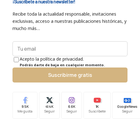
¡Suscríbete a nuestra newsletter!
Recibe toda la actualidad responsable, invitaciones
exclusivas, acceso a nuestras publicaciones históricas, y
mucho más…
Acepto la política de privacidad.
Podrás darte de baja en cualquier momento.
Suscribirme gratis
9.5K
41.4K
6.6K
1K
Google News
Me gusta
Seguir
Seguir
Suscríbete
Seguir