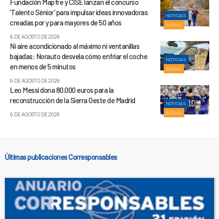
Fundación Mapfre y CISE lanzan el concurso
‘Talento Sénior’ para impulsar ideas innovadoras
NOTICIAS
creadas por y para mayores de 50 años
SOCIAL
6 DE AGOSTO DE 2026
Ni aire acondicionado al máximo ni ventanillas
bajadas: Norauto desvela cómo enfriar el coche
NOTICIAS
en menos de 5 minutos
SOCIAL
6 DE AGOSTO DE 2026
Leo Messi dona 80.000 euros para la
reconstrucción de la Sierra Oeste de Madrid
NOTICIAS
SOCIAL
6 DE AGOSTO DE 2026
Últimas publicaciones Corresponsables