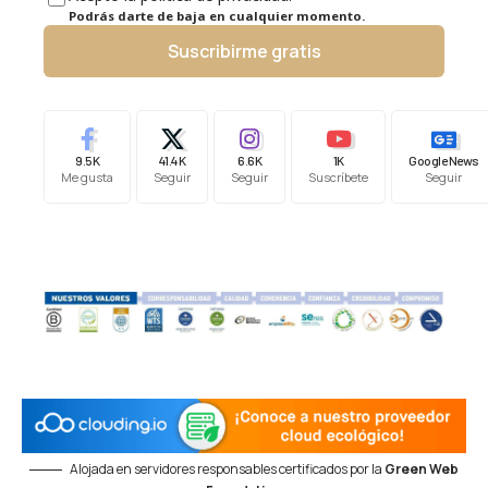
Podrás darte de baja en cualquier momento.
Suscribirme gratis
9.5K
41.4K
6.6K
1K
Google News
Me gusta
Seguir
Seguir
Suscríbete
Seguir
Alojada en servidores responsables certificados por la
Green Web