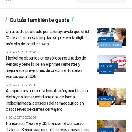
Quizás también te guste
Un estudio publicado por Liferay revela que el 63
% de las empresas amplían su presencia digital
NOTICIAS
más allá de los sitios web
BUEN GOBIERNO
6 DE AGOSTO DE 2026
Henkel ha obtenido unos sólidos resultados de
ventas y beneficios en el primer semestre y
DESTACADO
mejora sus previsiones de crecimiento de las
NOTICIAS
ventas para 2026
6 DE AGOSTO DE 2026
Asegurar una correcta hidratación, modificar la
dieta y no tomar antidiarreicos de forma
NOTICIAS
indiscriminada, consejos del farmacéutico en
SOCIAL
casos leves de diarrea del viajero
6 DE AGOSTO DE 2026
Fundación Mapfre y CISE lanzan el concurso
‘Talento Sénior’ para impulsar ideas innovadoras
NOTICIAS