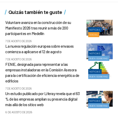
Quizás también te guste
Voluntare avanza en la construcción de su
Manifiesto 2026 tras reunir a más de 200
NOTICIAS
participantes en Medellín
SOCIAL
7 DE AGOSTO DE 2026
La nueva regulación europea sobre envases
comienza a aplicarse el 12 de agosto
NOTICIAS
BUEN GOBIERNO
7 DE AGOSTO DE 2026
FENIE, designada para representar a las
empresas instaladoras en la Comisión Asesora
NOTICIAS
para la certificación de eficiencia energética de
BUEN GOBIERNO
edificios
7 DE AGOSTO DE 2026
Un estudio publicado por Liferay revela que el 63
% de las empresas amplían su presencia digital
NOTICIAS
más allá de los sitios web
BUEN GOBIERNO
6 DE AGOSTO DE 2026