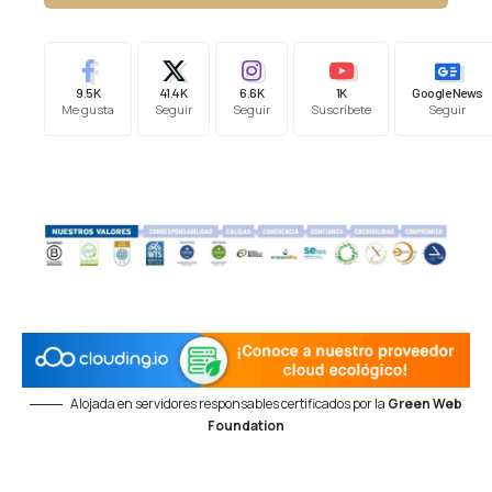
9.5K
41.4K
6.6K
1K
Google News
Me gusta
Seguir
Seguir
Suscríbete
Seguir
Alojada en servidores responsables certificados por la
Green Web
Foundation