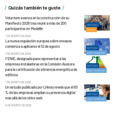
Quizás también te guste
Voluntare avanza en la construcción de su
Manifiesto 2026 tras reunir a más de 200
NOTICIAS
participantes en Medellín
SOCIAL
7 DE AGOSTO DE 2026
La nueva regulación europea sobre envases
comienza a aplicarse el 12 de agosto
NOTICIAS
BUEN GOBIERNO
7 DE AGOSTO DE 2026
FENIE, designada para representar a las
empresas instaladoras en la Comisión Asesora
NOTICIAS
para la certificación de eficiencia energética de
BUEN GOBIERNO
edificios
7 DE AGOSTO DE 2026
Un estudio publicado por Liferay revela que el 63
% de las empresas amplían su presencia digital
NOTICIAS
más allá de los sitios web
BUEN GOBIERNO
6 DE AGOSTO DE 2026