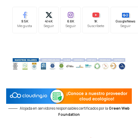
9.5K
41.4K
6.6K
1K
Google News
Me gusta
Seguir
Seguir
Suscríbete
Seguir
Alojada en servidores responsables certificados por la
Green Web
Foundation