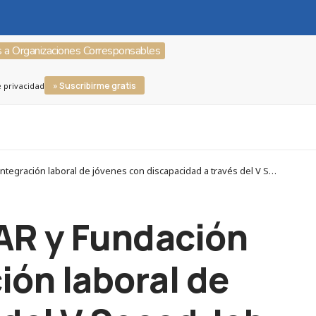
s a Organizaciones Corresponsables
» Suscribirme gratis
e privacidad
Corresponsables > Organizaciones Corresponsables > TÜV SÜD > Fundación Aon, Fundación A LA PAR y Fundación Randstad promueven la integración laboral de jóvenes con discapacidad a través del V Speed Job Dating
AR y Fundación
ión laboral de