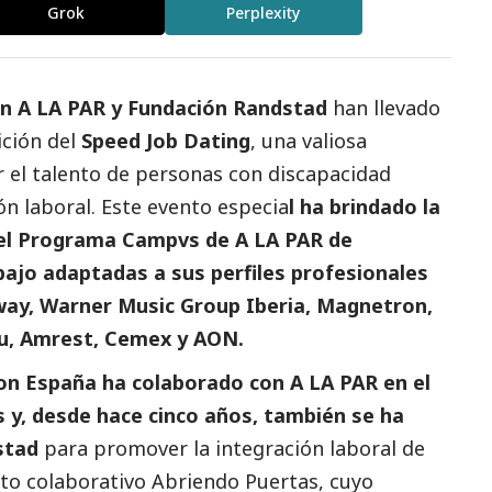
Grok
Perplexity
ón A LA PAR y Fundación Randstad
han llevado
ición del
Speed Job Dating
, una valiosa
r el talento de personas con discapacidad
ión laboral. Este evento especia
l ha brindado la
del Programa Campvs de A LA PAR de
ajo adaptadas a sus perfiles profesionales
ay, Warner Music Group Iberia, Magnetron,
su, Amrest, Cemex y AON.
on España ha colaborado con A LA PAR en el
 y, desde hace cinco años, también se ha
stad
para promover la integración laboral de
cto colaborativo Abriendo Puertas, cuyo