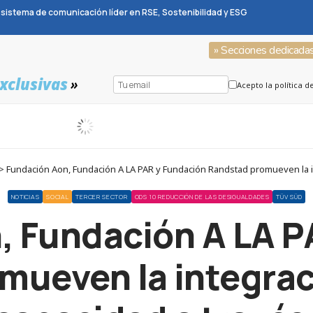
sistema de comunicación líder en RSE, Sostenibilidad y ESG
» Secciones dedicada
xclusivas
»
Acepto la política d
NOTICIAS
SOCIAL
TERCER SECTOR
ODS 10 REDUCCIÓN DE LAS DESIGUALDADES
TÜV SÜD
, Fundación A LA P
ueven la integrac