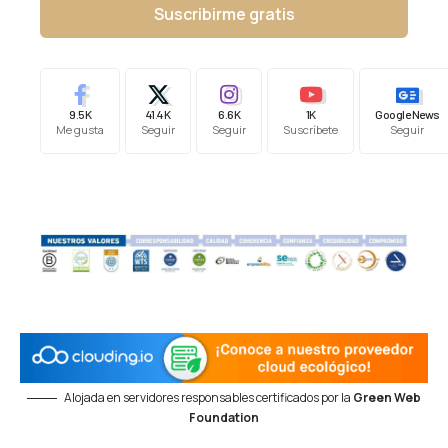
Suscribirme gratis
9.5K
41.4K
6.6K
1K
Google News
Me gusta
Seguir
Seguir
Suscríbete
Seguir
Alojada en servidores responsables certificados por la
Green Web
Foundation