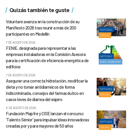
Quizás también te guste
Voluntare avanza en la construcción de su
Manifiesto 2026 tras reunir a más de 200
NOTICIAS
participantes en Medellín
SOCIAL
7 DE AGOSTO DE 2026
FENIE, designada para representar a las
empresas instaladoras en la Comisión Asesora
NOTICIAS
para la certificación de eficiencia energética de
BUEN GOBIERNO
edificios
7 DE AGOSTO DE 2026
Asegurar una correcta hidratación, modificar la
dieta y no tomar antidiarreicos de forma
NOTICIAS
indiscriminada, consejos del farmacéutico en
SOCIAL
casos leves de diarrea del viajero
6 DE AGOSTO DE 2026
Fundación Mapfre y CISE lanzan el concurso
‘Talento Sénior’ para impulsar ideas innovadoras
NOTICIAS
creadas por y para mayores de 50 años
SOCIAL