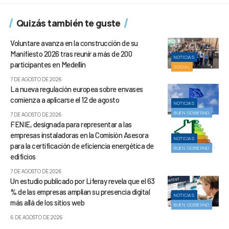
Quizás también te guste
Voluntare avanza en la construcción de su
Manifiesto 2026 tras reunir a más de 200
NOTICIAS
participantes en Medellín
SOCIAL
7 DE AGOSTO DE 2026
La nueva regulación europea sobre envases
comienza a aplicarse el 12 de agosto
NOTICIAS
BUEN GOBIERNO
7 DE AGOSTO DE 2026
FENIE, designada para representar a las
empresas instaladoras en la Comisión Asesora
NOTICIAS
para la certificación de eficiencia energética de
BUEN GOBIERNO
edificios
7 DE AGOSTO DE 2026
Un estudio publicado por Liferay revela que el 63
% de las empresas amplían su presencia digital
NOTICIAS
más allá de los sitios web
BUEN GOBIERNO
6 DE AGOSTO DE 2026