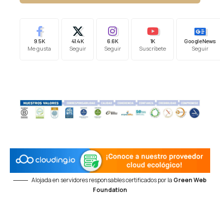
9.5K
41.4K
6.6K
1K
Google News
Me gusta
Seguir
Seguir
Suscríbete
Seguir
Alojada en servidores responsables certificados por la
Green Web
Foundation