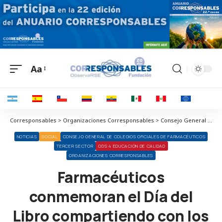
Aa
Corresponsables > Organizaciones Corresponsables > Consejo General de Colegios Oficiales de Farmacéuticos > Farmacéuticos conmemoran el Día del Libro compartiendo con los más jóvenes un relato sobre la profesión
NOTICIAS
SOCIAL
CONSEJO GENERAL DE COLEGIOS OFICIALES DE FARMACÉUTICOS
TERCER SECTOR
ODS 4 EDUCACIÓN DE CALIDAD
ORGANIZACIONES CORRESPONSABLES
Farmacéuticos
conmemoran el Día del
Libro compartiendo con los