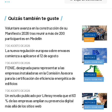
Quizás también te guste
Voluntare avanza en la construcción de su
Manifiesto 2026 tras reunir a más de 200
NOTICIAS
participantes en Medellín
SOCIAL
7 DE AGOSTO DE 2026
La nueva regulación europea sobre envases
comienza a aplicarse el 12 de agosto
NOTICIAS
BUEN GOBIERNO
7 DE AGOSTO DE 2026
FENIE, designada para representar a las
empresas instaladoras en la Comisión Asesora
NOTICIAS
para la certificación de eficiencia energética de
BUEN GOBIERNO
edificios
7 DE AGOSTO DE 2026
Un estudio publicado por Liferay revela que el 63
% de las empresas amplían su presencia digital
NOTICIAS
más allá de los sitios web
BUEN GOBIERNO