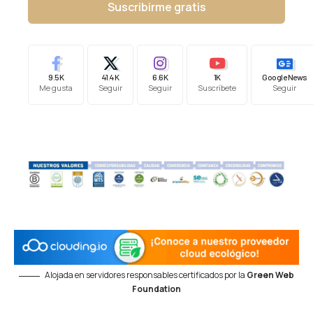
Suscribirme gratis
9.5K
41.4K
6.6K
1K
Google News
Me gusta
Seguir
Seguir
Suscríbete
Seguir
Alojada en servidores responsables certificados por la
Green Web
Foundation