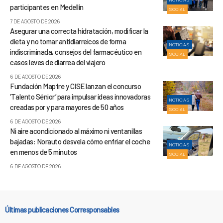
participantes en Medellín
SOCIAL
7 DE AGOSTO DE 2026
Asegurar una correcta hidratación, modificar la
dieta y no tomar antidiarreicos de forma
NOTICIAS
indiscriminada, consejos del farmacéutico en
SOCIAL
casos leves de diarrea del viajero
6 DE AGOSTO DE 2026
Fundación Mapfre y CISE lanzan el concurso
‘Talento Sénior’ para impulsar ideas innovadoras
NOTICIAS
creadas por y para mayores de 50 años
SOCIAL
6 DE AGOSTO DE 2026
Ni aire acondicionado al máximo ni ventanillas
bajadas: Norauto desvela cómo enfriar el coche
NOTICIAS
en menos de 5 minutos
SOCIAL
6 DE AGOSTO DE 2026
Últimas publicaciones Corresponsables