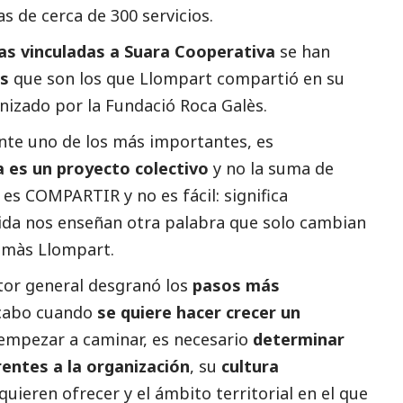
 de cerca de 300 servicios.
as vinculadas a Suara Cooperativa
se han
es
que son los que Llompart compartió en su
anizado
por la Fundació Roca Galès.
nte uno de los más importantes, es
a es un proyecto colectivo
y no la suma de
 es COMPARTIR y no es fácil: significa
 vida nos enseñan otra palabra que solo cambian
omàs Llompart.
tor general desgranó los
pasos más
 cabo cuando
se quiere hacer crecer un
 empezar a caminar, es necesario
determinar
rentes a la organización
, su
cultura
quieren ofrecer y el ámbito territorial en el que