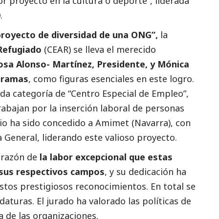
or proyecto en la cultura o deporte”, liderada
.
royecto de diversidad de una ONG”,
la
 Refugiado
(CEAR) se lleva el merecido
osa Alonso- Martínez, Presidente, y Mónica
gramas
, como figuras esenciales en este logro.
ada categoría de “Centro Especial de Empleo”,
abajan por la inserción laboral de personas
io ha sido concedido a Amimet (Navarra), con
 General, liderando este valioso proyecto.
corazón de
la labor excepcional que estas
sus respectivos campos
, y su dedicación ha
stos prestigiosos reconocimientos. En total se
turas. El jurado ha valorado las políticas de
a de las organizaciones.