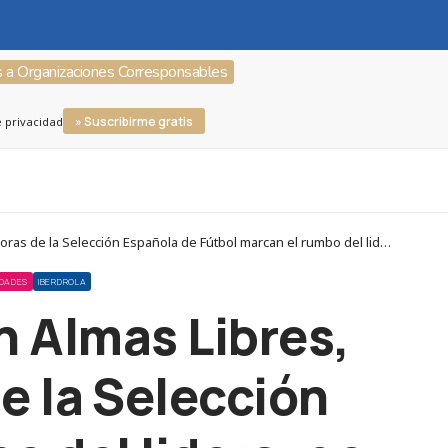
s a Organizaciones Corresponsables
» Suscribirme gratis
e privacidad
Corresponsables > Organizaciones Corresponsables > DomusVi > Aimplas, Aon, Amimet, Asociación Almas Libres, CEAR, COFIDES y las jugadoras de la Selección Española de Fútbol marcan el rumbo del liderazgo más diverso e inclusivo del año
LDADES
IBERDROLA
n Almas Libres,
e la Selección