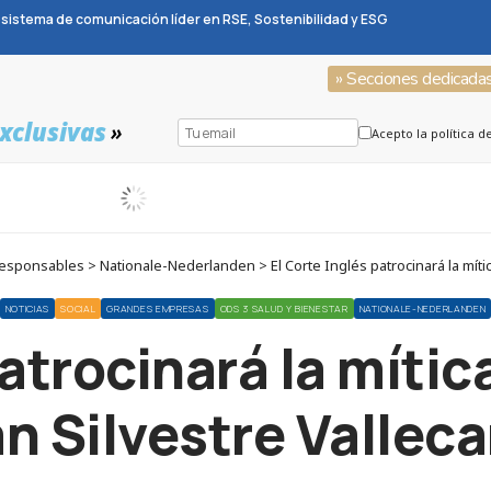
sistema de comunicación líder en RSE, Sostenibilidad y ESG
» Secciones dedicada
xclusivas
»
Acepto la política d
ponsables > Nationale-Nederlanden > El Corte Inglés patrocinará la mítica
NOTICIAS
SOCIAL
GRANDES EMPRESAS
ODS 3 SALUD Y BIENESTAR
NATIONALE-NEDERLANDEN
patrocinará la mític
n Silvestre Vallec