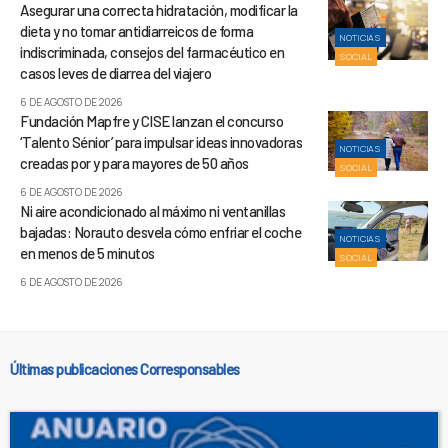
Asegurar una correcta hidratación, modificar la
dieta y no tomar antidiarreicos de forma
NOTICIAS
indiscriminada, consejos del farmacéutico en
SOCIAL
casos leves de diarrea del viajero
6 DE AGOSTO DE 2026
Fundación Mapfre y CISE lanzan el concurso
‘Talento Sénior’ para impulsar ideas innovadoras
NOTICIAS
creadas por y para mayores de 50 años
SOCIAL
6 DE AGOSTO DE 2026
Ni aire acondicionado al máximo ni ventanillas
bajadas: Norauto desvela cómo enfriar el coche
NOTICIAS
en menos de 5 minutos
SOCIAL
6 DE AGOSTO DE 2026
Últimas publicaciones Corresponsables