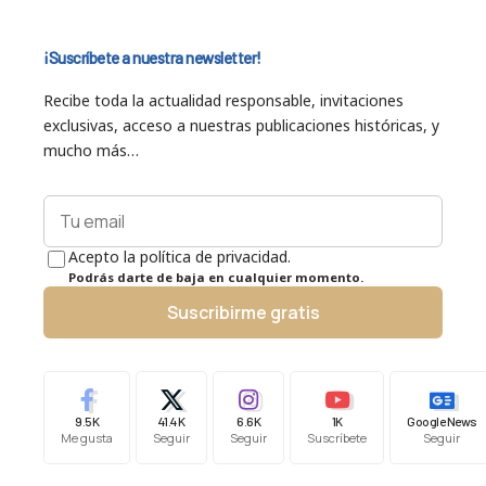
¡Suscríbete a nuestra newsletter!
Recibe toda la actualidad responsable, invitaciones
exclusivas, acceso a nuestras publicaciones históricas, y
mucho más…
Acepto la política de privacidad.
Podrás darte de baja en cualquier momento.
Suscribirme gratis
9.5K
41.4K
6.6K
1K
Google News
Me gusta
Seguir
Seguir
Suscríbete
Seguir