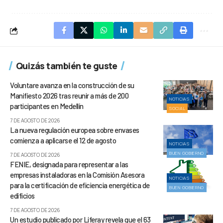
Quizás también te guste
Voluntare avanza en la construcción de su
Manifiesto 2026 tras reunir a más de 200
NOTICIAS
participantes en Medellín
SOCIAL
7 DE AGOSTO DE 2026
La nueva regulación europea sobre envases
comienza a aplicarse el 12 de agosto
NOTICIAS
BUEN GOBIERNO
7 DE AGOSTO DE 2026
FENIE, designada para representar a las
empresas instaladoras en la Comisión Asesora
NOTICIAS
para la certificación de eficiencia energética de
BUEN GOBIERNO
edificios
7 DE AGOSTO DE 2026
Un estudio publicado por Liferay revela que el 63